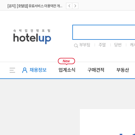
[공지] [호텔업] 유료서비스 이용약관 개정본2 (19.09.02)
[공지] [호텔업] 개인정보 처리방침 개정본2 (19.09.02)
호텔업로고
부부팀
주말
당번
캐
채용정보
업계소식
구매견적
부동산