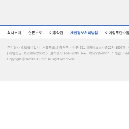
회사소개
언론보도
이용약관
개인정보처리방침
이메일무단수
주식회사 호텔업디알티 | 서울특별시 금천구 가산동 691 대륭테크노타운20차 1807호 | 대표
| 직업정보: J1206020200010 | 고객센터 1644-7896 | Fax : 02-2225-8487 | 이메일 :
hdr
Copyright ⓒHotelDRT Corp. All Right Reserved.