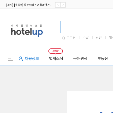
[공지] [호텔업] 유료서비스 이용약관 개정본2 (19.09.02)
[공지] [호텔업] 개인정보 처리방침 개정본2 (19.09.02)
호텔업로고
부부팀
주말
당번
캐
채용정보
업계소식
구매견적
부동산