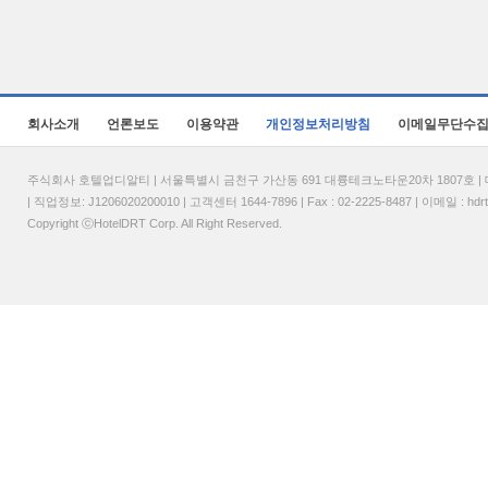
회사소개
언론보도
이용약관
개인정보처리방침
이메일무단수
주식회사 호텔업디알티 | 서울특별시 금천구 가산동 691 대륭테크노타운20차 1807호 | 대표
| 직업정보: J1206020200010 | 고객센터 1644-7896 | Fax : 02-2225-8487 | 이메일 :
hdr
Copyright ⓒHotelDRT Corp. All Right Reserved.