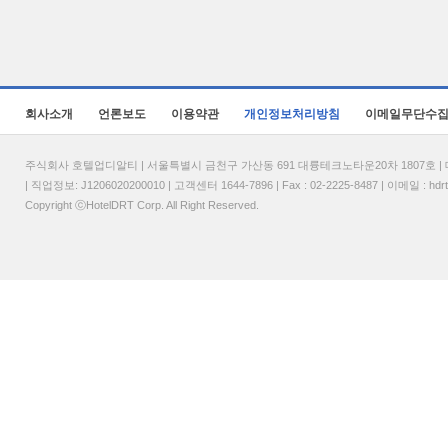
회사소개
언론보도
이용약관
개인정보처리방침
이메일무단수
주식회사 호텔업디알티 | 서울특별시 금천구 가산동 691 대륭테크노타운20차 1807호 | 대표
| 직업정보: J1206020200010 | 고객센터 1644-7896 | Fax : 02-2225-8487 | 이메일 :
hdr
Copyright ⓒHotelDRT Corp. All Right Reserved.