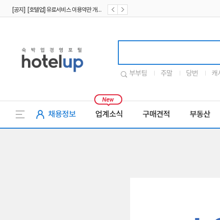
[공지] [호텔업] 유료서비스 이용약관 개정본2 (19.09.02)
[공지] [호텔업] 개인정보 처리방침 개정본2 (19.09.02)
호텔업로고
부부팀
주말
당번
캐
채용정보
업계소식
구매견적
부동산