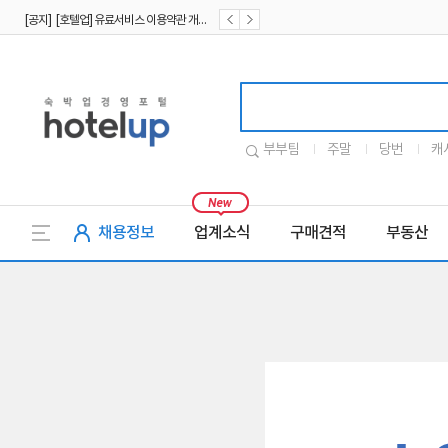
[공지] [호텔업] 유료서비스 이용약관 개정본2 (19.09.02)
[공지] [호텔업] 개인정보 처리방침 개정본2 (19.09.02)
호텔업로고
부부팀
주말
당번
캐
채용정보
업계소식
구매견적
부동산