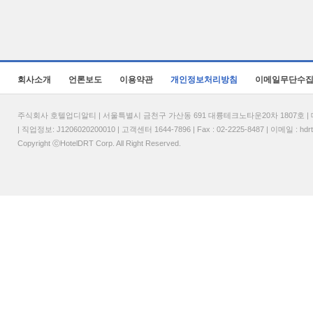
회사소개
언론보도
이용약관
개인정보처리방침
이메일무단수
주식회사 호텔업디알티 | 서울특별시 금천구 가산동 691 대륭테크노타운20차 1807호 | 대표
| 직업정보: J1206020200010 | 고객센터 1644-7896 | Fax : 02-2225-8487 | 이메일 :
hdr
Copyright ⓒHotelDRT Corp. All Right Reserved.