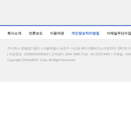
회사소개
언론보도
이용약관
개인정보처리방침
이메일무단수
주식회사 호텔업디알티 | 서울특별시 금천구 가산동 691 대륭테크노타운20차 1807호 | 대표
| 직업정보: J1206020200010 | 고객센터 1644-7896 | Fax : 02-2225-8487 | 이메일 :
hdr
Copyright ⓒHotelDRT Corp. All Right Reserved.