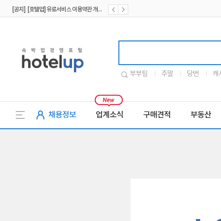
[공지] [호텔업] 유료서비스 이용약관 개정본2 (19.09.02)
[공지] [호텔업] 개인정보 처리방침 개정본2 (19.09.02)
호텔업로고
부부팀
주말
당번
캐
채용정보
업계소식
구매견적
부동산