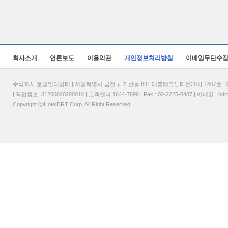
회사소개
언론보도
이용약관
개인정보처리방침
이메일무단수
주식회사 호텔업디알티 | 서울특별시 금천구 가산동 691 대륭테크노타운20차 1807호 | 대표
| 직업정보: J1206020200010 | 고객센터 1644-7896 | Fax : 02-2225-8487 | 이메일 :
hdr
Copyright ⓒHotelDRT Corp. All Right Reserved.