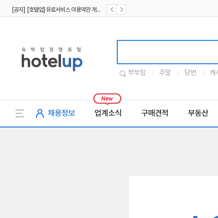
[공지] [호텔업] 유료서비스 이용약관 개정본2 (19.09.02)
[공지] [호텔업] 개인정보 처리방침 개정본2 (19.09.02)
호텔업로고
부부팀
주말
당번
캐
채용정보
업계소식
구매견적
부동산