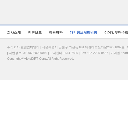
회사소개
언론보도
이용약관
개인정보처리방침
이메일무단수
주식회사 호텔업디알티 | 서울특별시 금천구 가산동 691 대륭테크노타운20차 1807호 | 대표
| 직업정보: J1206020200010 | 고객센터 1644-7896 | Fax : 02-2225-8487 | 이메일 :
hdr
Copyright ⓒHotelDRT Corp. All Right Reserved.