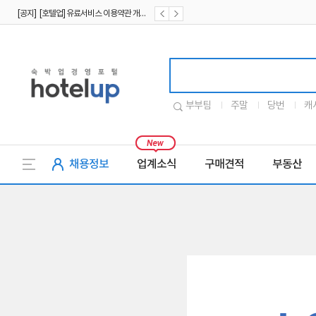
[공지] [호텔업] 유료서비스 이용약관 개정본2 (19.09.02)
[공지] [호텔업] 개인정보 처리방침 개정본2 (19.09.02)
호텔업로고
부부팀
주말
당번
캐
채용정보
업계소식
구매견적
부동산