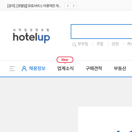
[공지] [호텔업] 유료서비스 이용약관 개정본2 (19.09.02)
[공지] [호텔업] 개인정보 처리방침 개정본2 (19.09.02)
호텔업로고
부부팀
주말
당번
캐
채용정보
업계소식
구매견적
부동산