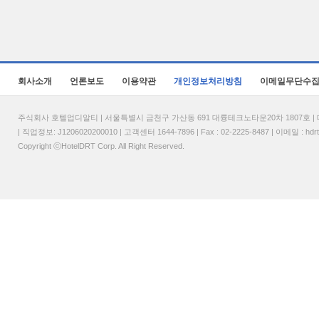
회사소개
언론보도
이용약관
개인정보처리방침
이메일무단수
주식회사 호텔업디알티 | 서울특별시 금천구 가산동 691 대륭테크노타운20차 1807호 | 대표
| 직업정보: J1206020200010 | 고객센터 1644-7896 | Fax : 02-2225-8487 | 이메일 :
hdr
Copyright ⓒHotelDRT Corp. All Right Reserved.