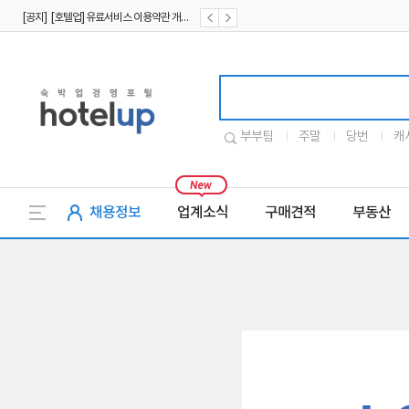
[공지] [호텔업] 유료서비스 이용약관 개정본2 (19.09.02)
[공지] [호텔업] 개인정보 처리방침 개정본2 (19.09.02)
호텔업로고
부부팀
주말
당번
캐
채용정보
업계소식
구매견적
부동산