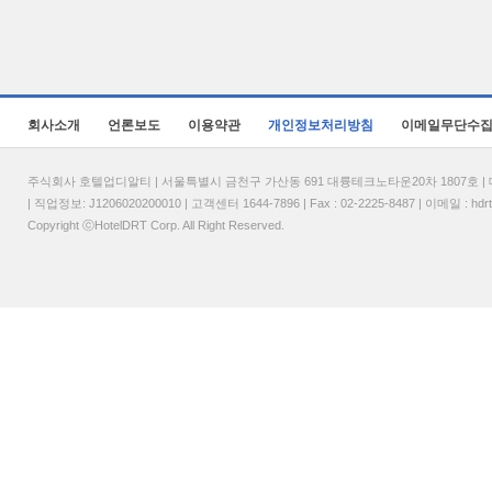
회사소개
언론보도
이용약관
개인정보처리방침
이메일무단수
주식회사 호텔업디알티 | 서울특별시 금천구 가산동 691 대륭테크노타운20차 1807호 | 대표
| 직업정보: J1206020200010 | 고객센터 1644-7896 | Fax : 02-2225-8487 | 이메일 :
hdr
Copyright ⓒHotelDRT Corp. All Right Reserved.