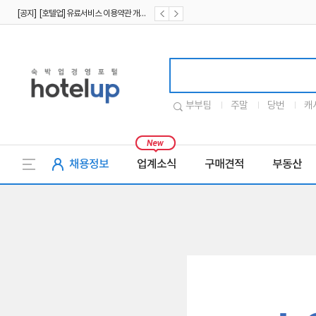
[공지] [호텔업] 유료서비스 이용약관 개정본2 (19.09.02)
[공지] [호텔업] 개인정보 처리방침 개정본2 (19.09.02)
호텔업로고
부부팀
주말
당번
캐
채용정보
업계소식
구매견적
부동산