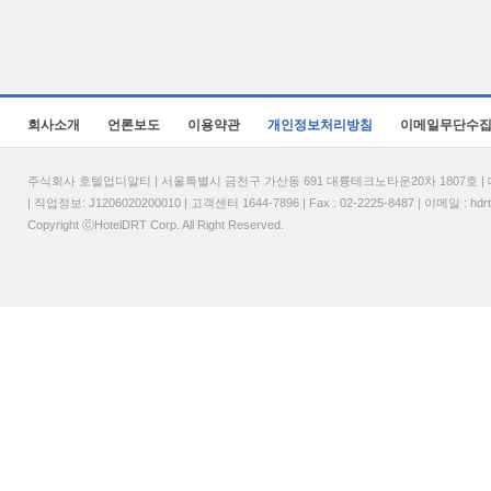
회사소개
언론보도
이용약관
개인정보처리방침
이메일무단수
주식회사 호텔업디알티 | 서울특별시 금천구 가산동 691 대륭테크노타운20차 1807호 | 대표
| 직업정보: J1206020200010 | 고객센터 1644-7896 | Fax : 02-2225-8487 | 이메일 :
hdr
Copyright ⓒHotelDRT Corp. All Right Reserved.