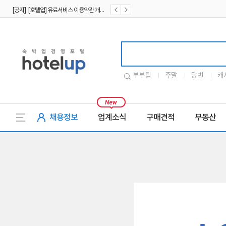
[공지] [호텔업] 유료서비스 이용약관 개정본2 (19.09.02)
[공지] [호텔업] 개인정보 처리방침 개정본2 (19.09.02)
호텔업로고
부부팀
주말
당번
캐
채용정보
업계소식
구매견적
부동산