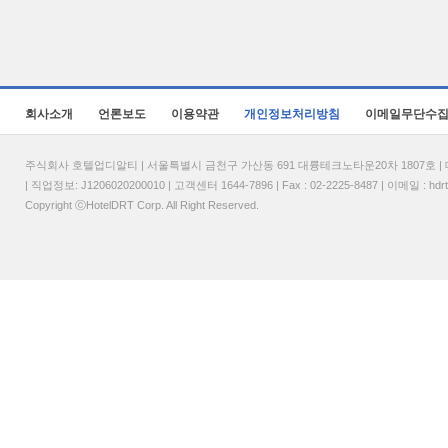
회사소개
언론보도
이용약관
개인정보처리방침
이메일무단수
주식회사 호텔업디알티 | 서울특별시 금천구 가산동 691 대륭테크노타운20차 1807호 | 대표
| 직업정보: J1206020200010 | 고객센터 1644-7896 | Fax : 02-2225-8487 | 이메일 :
hdr
Copyright ⓒHotelDRT Corp. All Right Reserved.