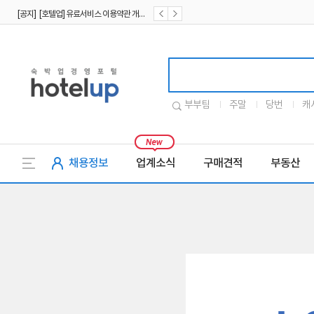
[공지] [호텔업] 유료서비스 이용약관 개정본2 (19.09.02)
[공지] [호텔업] 개인정보 처리방침 개정본2 (19.09.02)
호텔업로고
부부팀
주말
당번
캐
채용정보
업계소식
구매견적
부동산