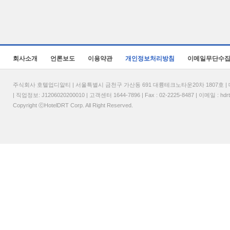
회사소개
언론보도
이용약관
개인정보처리방침
이메일무단수
주식회사 호텔업디알티 | 서울특별시 금천구 가산동 691 대륭테크노타운20차 1807호 | 대표
| 직업정보: J1206020200010 | 고객센터 1644-7896 | Fax : 02-2225-8487 | 이메일 :
hdr
Copyright ⓒHotelDRT Corp. All Right Reserved.