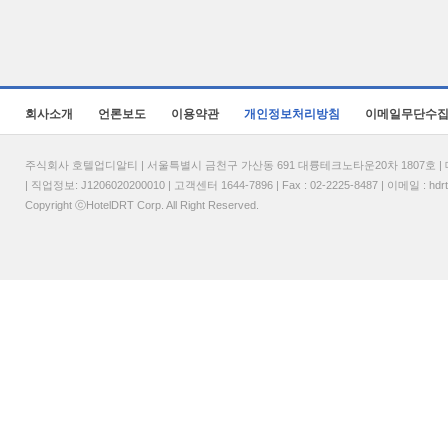
회사소개
언론보도
이용약관
개인정보처리방침
이메일무단수
주식회사 호텔업디알티 | 서울특별시 금천구 가산동 691 대륭테크노타운20차 1807호 | 대표
| 직업정보: J1206020200010 | 고객센터 1644-7896 | Fax : 02-2225-8487 | 이메일 :
hdr
Copyright ⓒHotelDRT Corp. All Right Reserved.