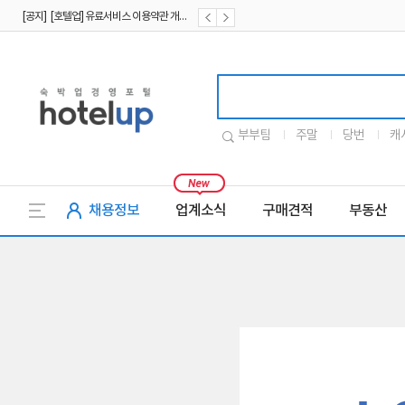
[공지] [호텔업] 유료서비스 이용약관 개정본2 (19.09.02)
[공지] [호텔업] 개인정보 처리방침 개정본2 (19.09.02)
호텔업로고
부부팀
주말
당번
캐
채용정보
업계소식
구매견적
부동산