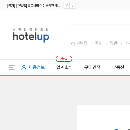
[공지] [호텔업] 유료서비스 이용약관 개정본2 (19.09.02)
[공지] [호텔업] 개인정보 처리방침 개정본2 (19.09.02)
호텔업로고
부부팀
주말
당번
캐
채용정보
업계소식
구매견적
부동산