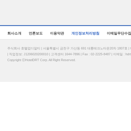
회사소개
언론보도
이용약관
개인정보처리방침
이메일무단수
주식회사 호텔업디알티 | 서울특별시 금천구 가산동 691 대륭테크노타운20차 1807호 | 대표
| 직업정보: J1206020200010 | 고객센터 1644-7896 | Fax : 02-2225-8487 | 이메일 :
hdr
Copyright ⓒHotelDRT Corp. All Right Reserved.