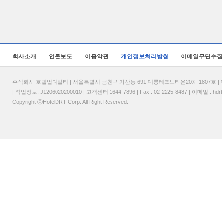
회사소개
언론보도
이용약관
개인정보처리방침
이메일무단수
주식회사 호텔업디알티 | 서울특별시 금천구 가산동 691 대륭테크노타운20차 1807호 | 대표
| 직업정보: J1206020200010 | 고객센터 1644-7896 | Fax : 02-2225-8487 | 이메일 :
hdr
Copyright ⓒHotelDRT Corp. All Right Reserved.