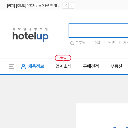
[공지] [호텔업] 유료서비스 이용약관 개정본2 (19.09.02)
[공지] [호텔업] 개인정보 처리방침 개정본2 (19.09.02)
호텔업로고
부부팀
주말
당번
캐
채용정보
업계소식
구매견적
부동산