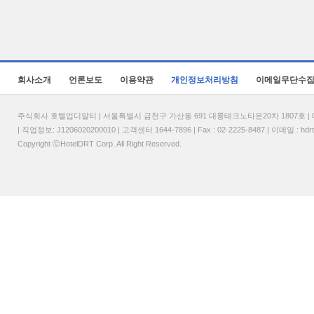
회사소개
언론보도
이용약관
개인정보처리방침
이메일무단수
주식회사 호텔업디알티 | 서울특별시 금천구 가산동 691 대륭테크노타운20차 1807호 | 대표
| 직업정보: J1206020200010 | 고객센터 1644-7896 | Fax : 02-2225-8487 | 이메일 :
hdr
Copyright ⓒHotelDRT Corp. All Right Reserved.