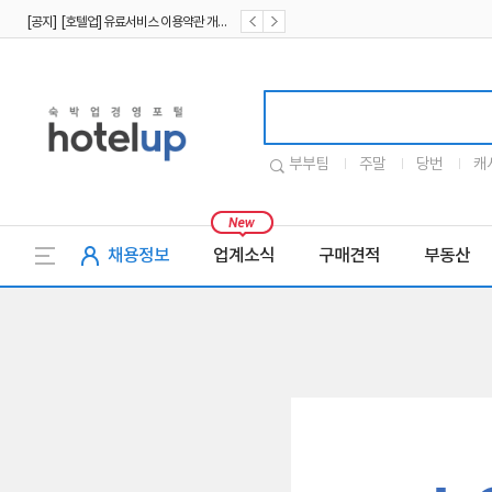
[공지] [호텔업] 유료서비스 이용약관 개정본2 (19.09.02)
[공지] [호텔업] 개인정보 처리방침 개정본2 (19.09.02)
호텔업로고
부부팀
주말
당번
캐
채용정보
업계소식
구매견적
부동산