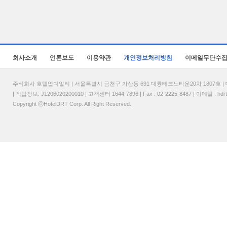
회사소개
언론보도
이용약관
개인정보처리방침
이메일무단수
주식회사 호텔업디알티 | 서울특별시 금천구 가산동 691 대륭테크노타운20차 1807호 | 대표
| 직업정보: J1206020200010 | 고객센터 1644-7896 | Fax : 02-2225-8487 | 이메일 :
hdr
Copyright ⓒHotelDRT Corp. All Right Reserved.