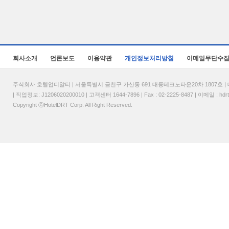
회사소개
언론보도
이용약관
개인정보처리방침
이메일무단수
주식회사 호텔업디알티 | 서울특별시 금천구 가산동 691 대륭테크노타운20차 1807호 | 대표
| 직업정보: J1206020200010 | 고객센터 1644-7896 | Fax : 02-2225-8487 | 이메일 :
hdr
Copyright ⓒHotelDRT Corp. All Right Reserved.