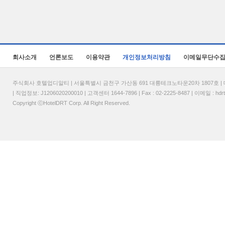
회사소개
언론보도
이용약관
개인정보처리방침
이메일무단수
주식회사 호텔업디알티 | 서울특별시 금천구 가산동 691 대륭테크노타운20차 1807호 | 대표
| 직업정보: J1206020200010 | 고객센터 1644-7896 | Fax : 02-2225-8487 | 이메일 :
hdr
Copyright ⓒHotelDRT Corp. All Right Reserved.