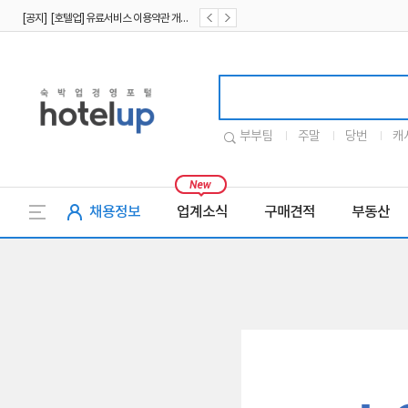
[공지] [호텔업] 유료서비스 이용약관 개정본2 (19.09.02)
[공지] [호텔업] 개인정보 처리방침 개정본2 (19.09.02)
호텔업로고
부부팀
주말
당번
캐
채용정보
업계소식
구매견적
부동산