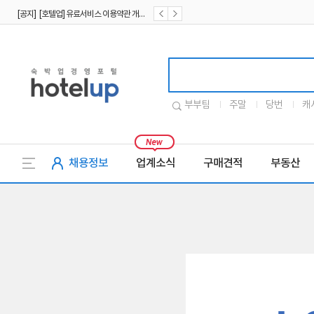
[공지] [호텔업] 유료서비스 이용약관 개정본2 (19.09.02)
[공지] [호텔업] 개인정보 처리방침 개정본2 (19.09.02)
호텔업로고
부부팀
주말
당번
캐
채용정보
업계소식
구매견적
부동산