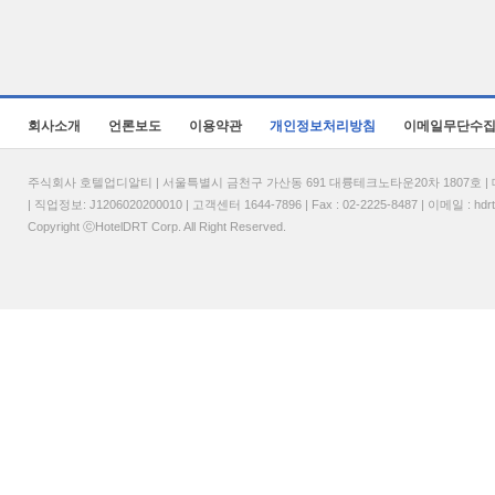
회사소개
언론보도
이용약관
개인정보처리방침
이메일무단수
주식회사 호텔업디알티 | 서울특별시 금천구 가산동 691 대륭테크노타운20차 1807호 | 대표
| 직업정보: J1206020200010 | 고객센터 1644-7896 | Fax : 02-2225-8487 | 이메일 :
hdr
Copyright ⓒHotelDRT Corp. All Right Reserved.