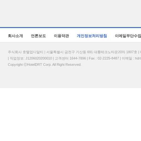
회사소개
언론보도
이용약관
개인정보처리방침
이메일무단수
주식회사 호텔업디알티 | 서울특별시 금천구 가산동 691 대륭테크노타운20차 1807호 | 대표
| 직업정보: J1206020200010 | 고객센터 1644-7896 | Fax : 02-2225-8487 | 이메일 :
hdr
Copyright ⓒHotelDRT Corp. All Right Reserved.