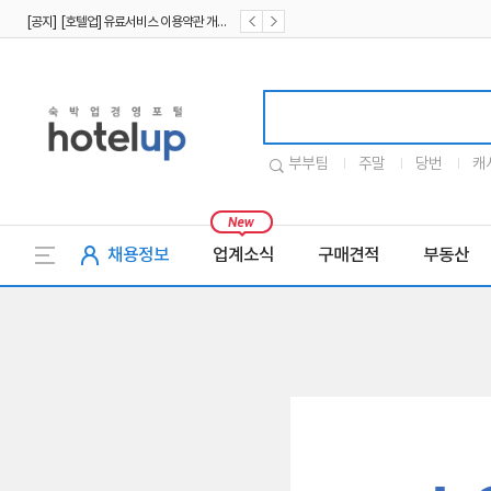
[공지] [호텔업] 유료서비스 이용약관 개정본2 (19.09.02)
[공지] [호텔업] 개인정보 처리방침 개정본2 (19.09.02)
호텔업로고
부부팀
주말
당번
캐
채용정보
업계소식
구매견적
부동산