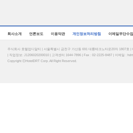
회사소개
언론보도
이용약관
개인정보처리방침
이메일무단수
주식회사 호텔업디알티 | 서울특별시 금천구 가산동 691 대륭테크노타운20차 1807호 | 대표
| 직업정보: J1206020200010 | 고객센터 1644-7896 | Fax : 02-2225-8487 | 이메일 :
hdr
Copyright ⓒHotelDRT Corp. All Right Reserved.