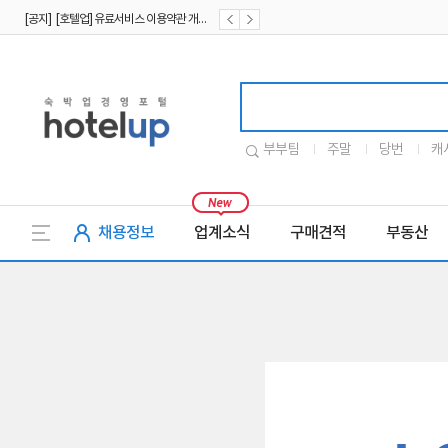
[공지] [호텔업] 유료서비스 이용약관 개정본2 (19.09.02)
[공지] [호텔업] 개인정보 처리방침 개정본2 (19.09.02)
호텔업로고
부부팀
주말
당번
캐
채용정보
업계소식
구매견적
부동산