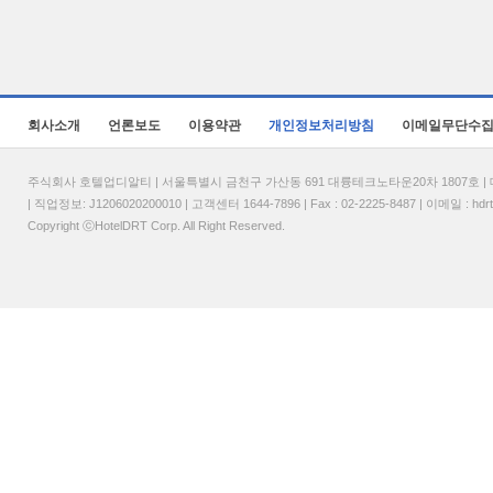
회사소개
언론보도
이용약관
개인정보처리방침
이메일무단수
주식회사 호텔업디알티 | 서울특별시 금천구 가산동 691 대륭테크노타운20차 1807호 | 대표
| 직업정보: J1206020200010 | 고객센터 1644-7896 | Fax : 02-2225-8487 | 이메일 :
hdr
Copyright ⓒHotelDRT Corp. All Right Reserved.