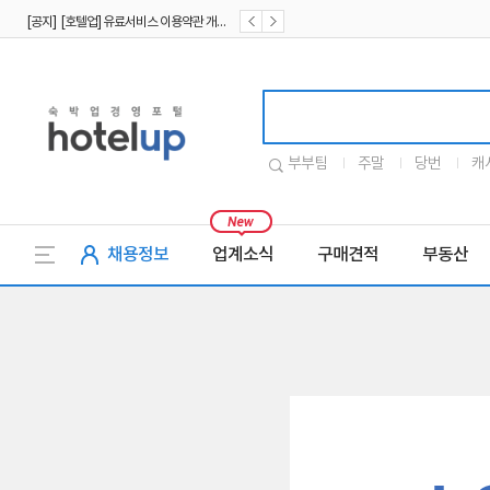
[공지] [호텔업] 유료서비스 이용약관 개정본2 (19.09.02)
[공지] [호텔업] 개인정보 처리방침 개정본2 (19.09.02)
호텔업로고
부부팀
주말
당번
캐
채용정보
업계소식
구매견적
부동산