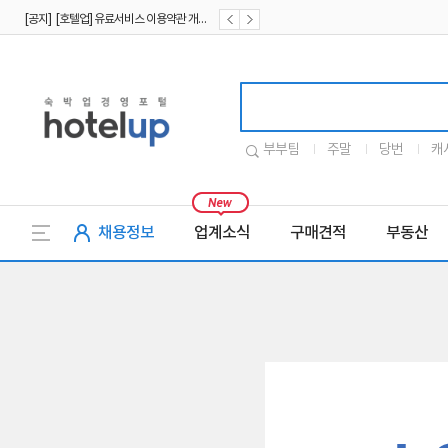
[공지] [호텔업] 유료서비스 이용약관 개정본2 (19.09.02)
[공지] [호텔업] 개인정보 처리방침 개정본2 (19.09.02)
호텔업로고
부부팀
주말
당번
캐
채용정보
업계소식
구매견적
부동산