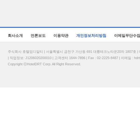
회사소개
언론보도
이용약관
개인정보처리방침
이메일무단수
주식회사 호텔업디알티 | 서울특별시 금천구 가산동 691 대륭테크노타운20차 1807호 | 대표
| 직업정보: J1206020200010 | 고객센터 1644-7896 | Fax : 02-2225-8487 | 이메일 :
hdr
Copyright ⓒHotelDRT Corp. All Right Reserved.