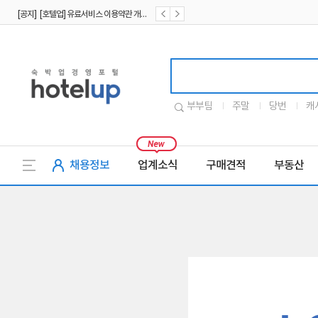
[공지] [호텔업] 유료서비스 이용약관 개정본2 (19.09.02)
[공지] [호텔업] 개인정보 처리방침 개정본2 (19.09.02)
호텔업로고
부부팀
주말
당번
캐
채용정보
업계소식
구매견적
부동산