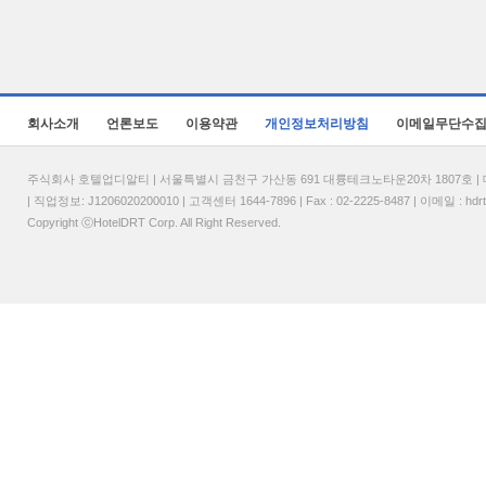
회사소개
언론보도
이용약관
개인정보처리방침
이메일무단수
주식회사 호텔업디알티 | 서울특별시 금천구 가산동 691 대륭테크노타운20차 1807호 | 대표
| 직업정보: J1206020200010 | 고객센터 1644-7896 | Fax : 02-2225-8487 | 이메일 :
hdr
Copyright ⓒHotelDRT Corp. All Right Reserved.