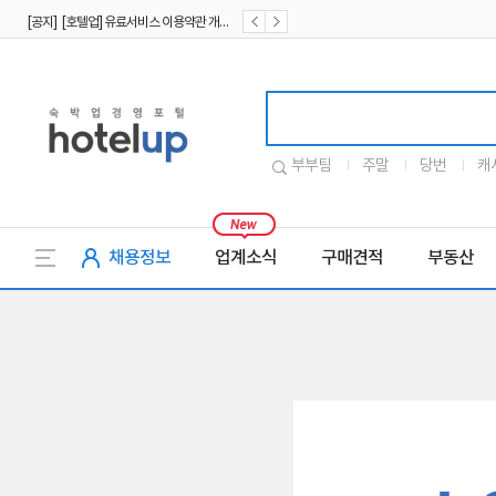
[공지] [호텔업] 유료서비스 이용약관 개정본2 (19.09.02)
[공지] [호텔업] 개인정보 처리방침 개정본2 (19.09.02)
호텔업로고
부부팀
주말
당번
캐
채용정보
업계소식
구매견적
부동산