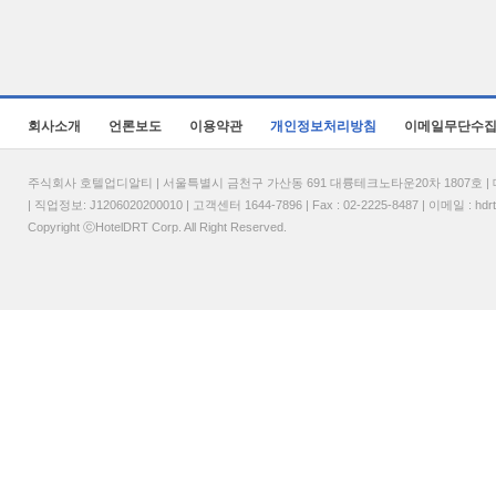
회사소개
언론보도
이용약관
개인정보처리방침
이메일무단수
주식회사 호텔업디알티 | 서울특별시 금천구 가산동 691 대륭테크노타운20차 1807호 | 대표
| 직업정보: J1206020200010 | 고객센터 1644-7896 | Fax : 02-2225-8487 | 이메일 :
hdr
Copyright ⓒHotelDRT Corp. All Right Reserved.