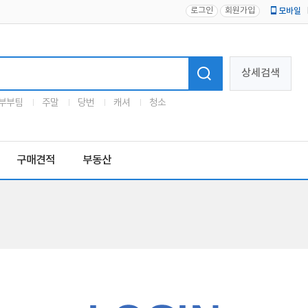
로그인
회원가입
모바일
로고
상세검색
부부팀
주말
당번
캐셔
청소
구매견적
부동산