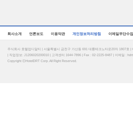
회사소개
언론보도
이용약관
개인정보처리방침
이메일무단수
주식회사 호텔업디알티 | 서울특별시 금천구 가산동 691 대륭테크노타운20차 1807호 | 대표
| 직업정보: J1206020200010 | 고객센터 1644-7896 | Fax : 02-2225-8487 | 이메일 :
hdr
Copyright ⓒHotelDRT Corp. All Right Reserved.