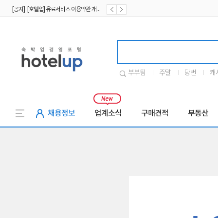
[공지] [호텔업] 유료서비스 이용약관 개정본2 (19.09.02)
[공지] [호텔업] 개인정보 처리방침 개정본2 (19.09.02)
호텔업로고
부부팀
주말
당번
캐
채용정보
업계소식
구매견적
부동산