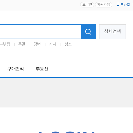
로그인
회원가입
모바일
로고
상세검색
부부팀
주말
당번
캐셔
청소
구매견적
부동산