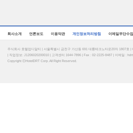
회사소개
언론보도
이용약관
개인정보처리방침
이메일무단수
주식회사 호텔업디알티 | 서울특별시 금천구 가산동 691 대륭테크노타운20차 1807호 | 대표
| 직업정보: J1206020200010 | 고객센터 1644-7896 | Fax : 02-2225-8487 | 이메일 :
hdr
Copyright ⓒHotelDRT Corp. All Right Reserved.