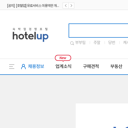
[공지] [호텔업] 유료서비스 이용약관 개정본2 (19.09.02)
[공지] [호텔업] 개인정보 처리방침 개정본2 (19.09.02)
호텔업로고
부부팀
주말
당번
캐
채용정보
업계소식
구매견적
부동산