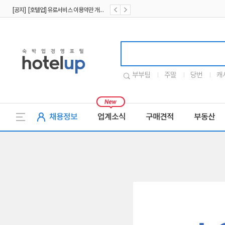
[공지] [호텔업] 유료서비스 이용약관 개정본2 (19.09.02)
[공지] [호텔업] 개인정보 처리방침 개정본2 (19.09.02)
호텔업로고
부부팀
주말
당번
캐
채용정보
업계소식
구매견적
부동산