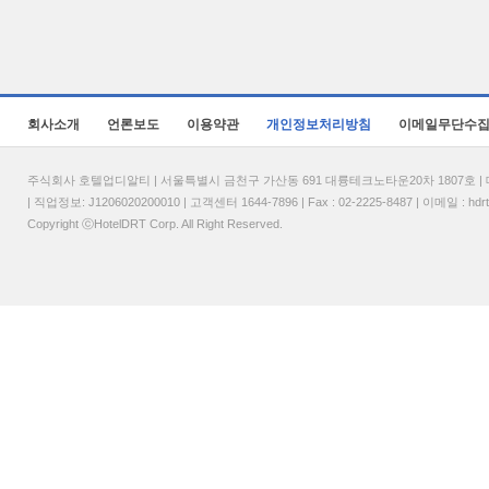
회사소개
언론보도
이용약관
개인정보처리방침
이메일무단수
주식회사 호텔업디알티 | 서울특별시 금천구 가산동 691 대륭테크노타운20차 1807호 | 대표
| 직업정보: J1206020200010 | 고객센터 1644-7896 | Fax : 02-2225-8487 | 이메일 :
hdr
Copyright ⓒHotelDRT Corp. All Right Reserved.