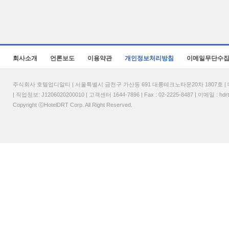
회사소개
언론보도
이용약관
개인정보처리방침
이메일무단수
주식회사 호텔업디알티 | 서울특별시 금천구 가산동 691 대륭테크노타운20차 1807호 | 대표
| 직업정보: J1206020200010 | 고객센터 1644-7896 | Fax : 02-2225-8487 | 이메일 :
hdr
Copyright ⓒHotelDRT Corp. All Right Reserved.