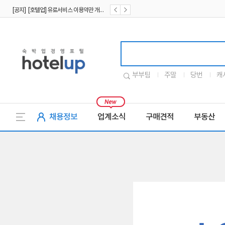
[공지] [호텔업] 유료서비스 이용약관 개정본2 (19.09.02)
[공지] [호텔업] 개인정보 처리방침 개정본2 (19.09.02)
호텔업로고
부부팀
주말
당번
캐
채용정보
업계소식
구매견적
부동산