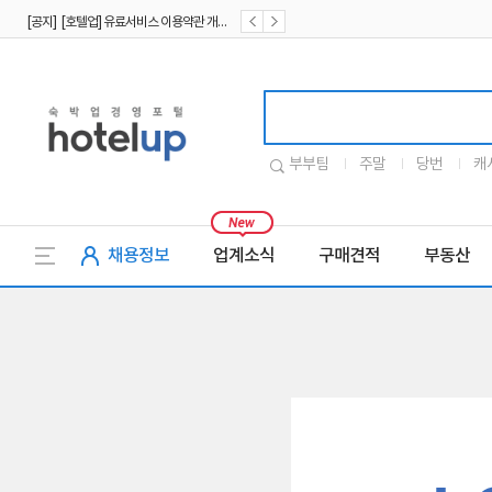
[공지] [호텔업] 유료서비스 이용약관 개정본2 (19.09.02)
[공지] [호텔업] 개인정보 처리방침 개정본2 (19.09.02)
호텔업로고
부부팀
주말
당번
캐
채용정보
업계소식
구매견적
부동산