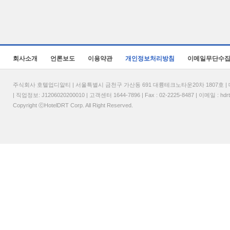
회사소개
언론보도
이용약관
개인정보처리방침
이메일무단수
주식회사 호텔업디알티 | 서울특별시 금천구 가산동 691 대륭테크노타운20차 1807호 | 대표
| 직업정보: J1206020200010 | 고객센터 1644-7896 | Fax : 02-2225-8487 | 이메일 :
hdr
Copyright ⓒHotelDRT Corp. All Right Reserved.