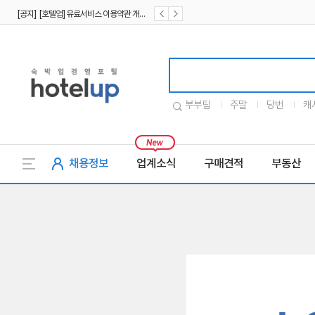
[공지] [호텔업] 유료서비스 이용약관 개정본2 (19.09.02)
[공지] [호텔업] 개인정보 처리방침 개정본2 (19.09.02)
호텔업로고
부부팀
주말
당번
캐
채용정보
업계소식
구매견적
부동산