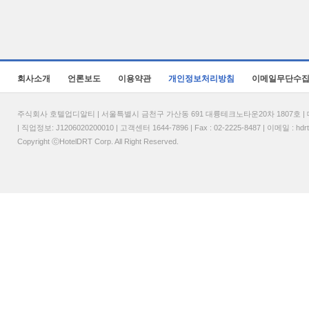
회사소개
언론보도
이용약관
개인정보처리방침
이메일무단수
주식회사 호텔업디알티 | 서울특별시 금천구 가산동 691 대륭테크노타운20차 1807호 | 대표
| 직업정보: J1206020200010 | 고객센터 1644-7896 | Fax : 02-2225-8487 | 이메일 :
hdr
Copyright ⓒHotelDRT Corp. All Right Reserved.