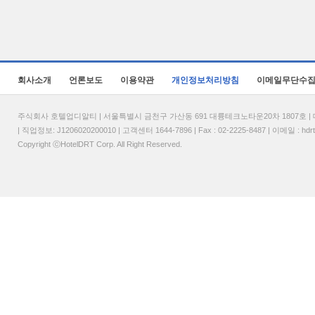
회사소개
언론보도
이용약관
개인정보처리방침
이메일무단수
주식회사 호텔업디알티 | 서울특별시 금천구 가산동 691 대륭테크노타운20차 1807호 | 대표
| 직업정보: J1206020200010 | 고객센터 1644-7896 | Fax : 02-2225-8487 | 이메일 :
hdr
Copyright ⓒHotelDRT Corp. All Right Reserved.