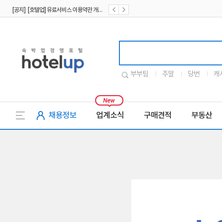
[공지] [호텔업] 유료서비스 이용약관 개정본2 (19.09.02)
[공지] [호텔업] 개인정보 처리방침 개정본2 (19.09.02)
호텔업로고
부부팀
주말
당번
캐
채용정보
업계소식
구매견적
부동산