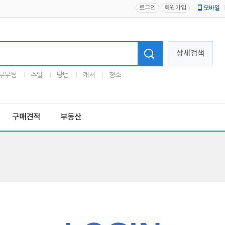
로그인
회원가입
모바일
로고
상세검색
부부팀
주말
당번
캐셔
청소
구매견적
부동산