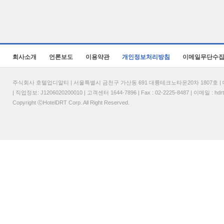
회사소개
언론보도
이용약관
개인정보처리방침
이메일무단수
주식회사 호텔업디알티 | 서울특별시 금천구 가산동 691 대륭테크노타운20차 1807호 | 대표
| 직업정보: J1206020200010 | 고객센터 1644-7896 | Fax : 02-2225-8487 | 이메일 :
hdr
Copyright ⓒHotelDRT Corp. All Right Reserved.