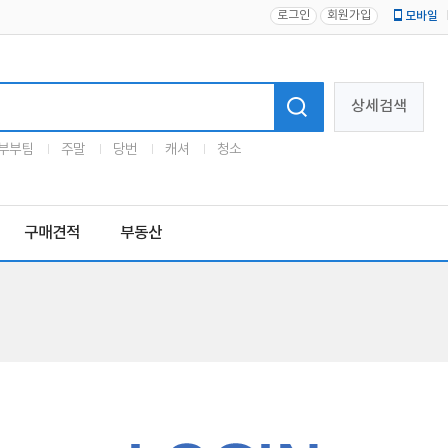
로그인
회원가입
모바일
로고
상세검색
부부팀
주말
당번
캐셔
청소
구매견적
부동산