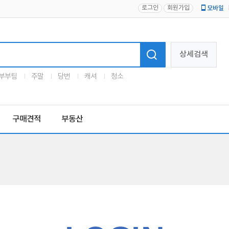
로그인
회원가입
모바일
로고
상세검색
부부팀
주말
당번
캐셔
청소
구매견적
부동산