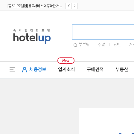
[공지] [호텔업] 유료서비스 이용약관 개정본2 (19.09.02)
[공지] [호텔업] 개인정보 처리방침 개정본2 (19.09.02)
호텔업로고
부부팀
주말
당번
캐
채용정보
업계소식
구매견적
부동산