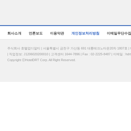
회사소개
언론보도
이용약관
개인정보처리방침
이메일무단수
주식회사 호텔업디알티 | 서울특별시 금천구 가산동 691 대륭테크노타운20차 1807호 | 대표
| 직업정보: J1206020200010 | 고객센터 1644-7896 | Fax : 02-2225-8487 | 이메일 :
hdr
Copyright ⓒHotelDRT Corp. All Right Reserved.