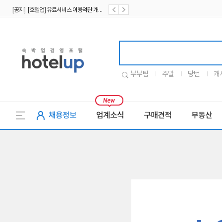
[공지] [호텔업] 유료서비스 이용약관 개정본2 (19.09.02)
[공지] [호텔업] 개인정보 처리방침 개정본2 (19.09.02)
호텔업로고
부부팀
주말
당번
캐
채용정보
업계소식
구매견적
부동산