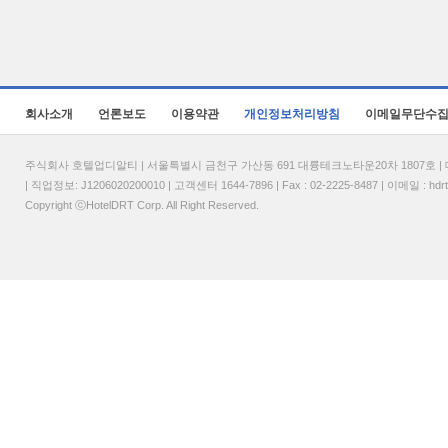
회사소개
언론보도
이용약관
개인정보처리방침
이메일무단수
주식회사 호텔업디알티 | 서울특별시 금천구 가산동 691 대륭테크노타운20차 1807호 | 대표
| 직업정보: J1206020200010 | 고객센터 1644-7896 | Fax : 02-2225-8487 | 이메일 :
hdr
Copyright ⓒHotelDRT Corp. All Right Reserved.