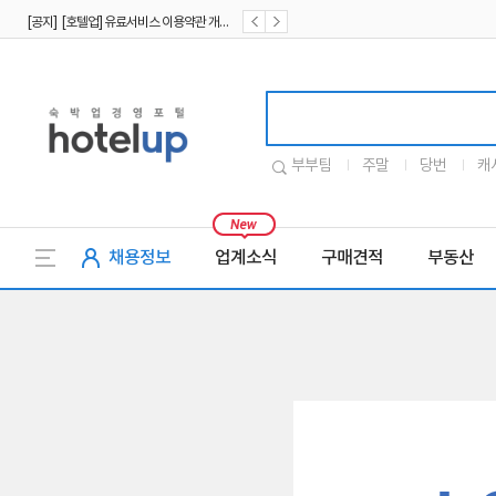
[공지] [호텔업] 유료서비스 이용약관 개정본2 (19.09.02)
[공지] [호텔업] 개인정보 처리방침 개정본2 (19.09.02)
호텔업로고
부부팀
주말
당번
캐
채용정보
업계소식
구매견적
부동산