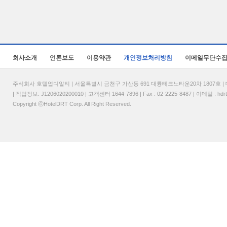
회사소개
언론보도
이용약관
개인정보처리방침
이메일무단수
주식회사 호텔업디알티 | 서울특별시 금천구 가산동 691 대륭테크노타운20차 1807호 | 대표
| 직업정보: J1206020200010 | 고객센터 1644-7896 | Fax : 02-2225-8487 | 이메일 :
hdr
Copyright ⓒHotelDRT Corp. All Right Reserved.