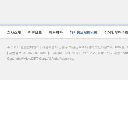
회사소개
언론보도
이용약관
개인정보처리방침
이메일무단수
주식회사 호텔업디알티 | 서울특별시 금천구 가산동 691 대륭테크노타운20차 1807호 | 대표
| 직업정보: J1206020200010 | 고객센터 1644-7896 | Fax : 02-2225-8487 | 이메일 :
hdr
Copyright ⓒHotelDRT Corp. All Right Reserved.