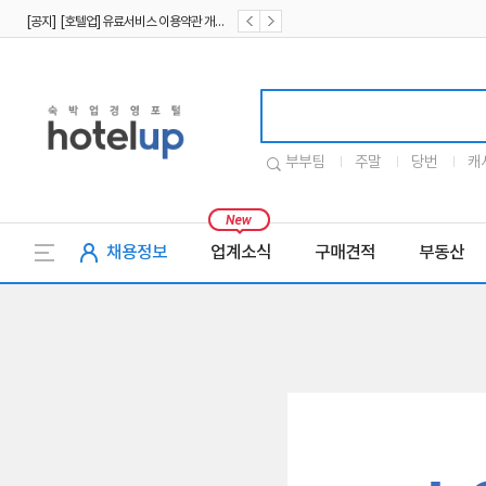
[공지] [호텔업] 유료서비스 이용약관 개정본2 (19.09.02)
[공지] [호텔업] 개인정보 처리방침 개정본2 (19.09.02)
호텔업로고
부부팀
주말
당번
캐
채용정보
업계소식
구매견적
부동산