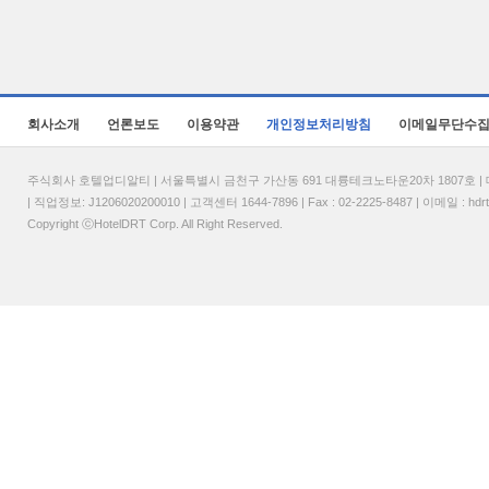
회사소개
언론보도
이용약관
개인정보처리방침
이메일무단수
주식회사 호텔업디알티 | 서울특별시 금천구 가산동 691 대륭테크노타운20차 1807호 | 대표
| 직업정보: J1206020200010 | 고객센터 1644-7896 | Fax : 02-2225-8487 | 이메일 :
hdr
Copyright ⓒHotelDRT Corp. All Right Reserved.