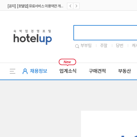
[공지] [호텔업] 유료서비스 이용약관 개정본2 (19.09.02)
[공지] [호텔업] 개인정보 처리방침 개정본2 (19.09.02)
호텔업로고
부부팀
주말
당번
캐
채용정보
업계소식
구매견적
부동산