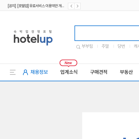
[공지] [호텔업] 유료서비스 이용약관 개정본2 (19.09.02)
[공지] [호텔업] 개인정보 처리방침 개정본2 (19.09.02)
호텔업로고
부부팀
주말
당번
캐
채용정보
업계소식
구매견적
부동산