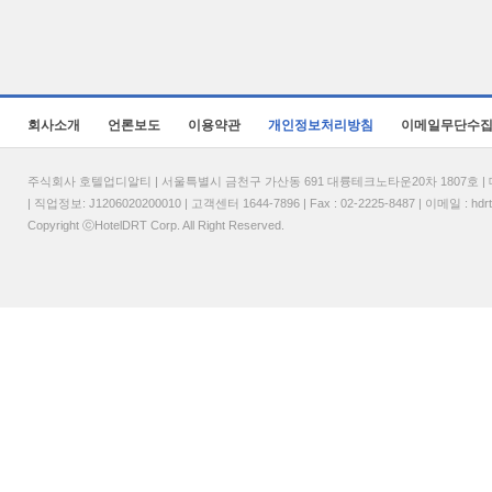
회사소개
언론보도
이용약관
개인정보처리방침
이메일무단수
주식회사 호텔업디알티 | 서울특별시 금천구 가산동 691 대륭테크노타운20차 1807호 | 대표
| 직업정보: J1206020200010 | 고객센터 1644-7896 | Fax : 02-2225-8487 | 이메일 :
hdr
Copyright ⓒHotelDRT Corp. All Right Reserved.