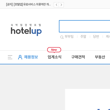
[공지] [호텔업] 유료서비스 이용약관 개정본2 (19.09.02)
[공지] [호텔업] 개인정보 처리방침 개정본2 (19.09.02)
호텔업로고
부부팀
주말
당번
캐
채용정보
업계소식
구매견적
부동산