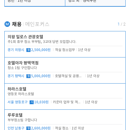
당번
1년 이상
청소 외
경력무관
채용
메인포커스
1
/
2
의왕 밀로스 관광호텔
주1회 휴무 청소 부부팀, 3교대 당번 모집합니다.
경기 의왕시
월
2,500,000원
객실 청소업무
1년 이상
호텔야자 평택역점
청소 1팀 구인합니다
경기 평택시
월
5,000,000원
호텔객실 및 공용시설 청소 관리
1년 이상
하라스호텔
영등포 하라스호텔
서울 영등포구
시
10,030원
카운터 업무 및 객실관리(청소상태 확인, 객실판매)
1년 이상
루루호텔
부부청소팀 구합니다
인천 남동구
월
2,600,000원
객실 청소
1년 이상