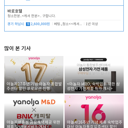
바로호텔
청소한분..<캐셔 한분>.. 구합니다.
경기 하남시
월
2,600,000원
베팅.,청소<<캐셔 모셔봅니다.
1년 이상
많이 본 기사
야놀자17주년 기념 야놀자 통합발
<야놀자 MRO, 숙박업소 위한 삼
주센터 할인 프로모션 진행
성전자 가전제품 특가 개시>
야놀자제휴점 금융혜택제공 위한
야놀자16주년 기념 제휴 숙박업주
제휴 및 금융서비스 게시
대상 야놀자통합발주센터 할인쿠