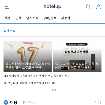
채용
인재
업계소식
구매/견적
부동산
업계소식
야놀자17주년 기념 야놀자 통합발
<야놀자 MRO, 숙박업소 위한 삼
주센터 할인 프로모션 진행
성전자 가전제품 특가 개시>
야놀자제휴점 금융혜택제공 위한 제휴 및 금융서비스 게시
울산시, 피서․행락지 주변 불법행위 19건 적발
더보기
채용
메인박스
1
/
3