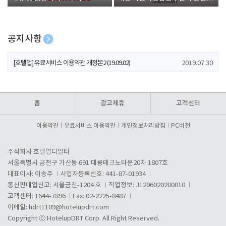
폰 증정
공지사항
[호텔업] 개인정보 처리방침 개정본1 (19.09.02)
2019.07.30
[호텔업] 유료서비스 이용약관 개정본2 (19.09.02)
2019.07.30
[호텔업] 개인정보 처리방침 개정본2 (19.09.02)
2019.07.30
홈
광고제휴
고객센터
이용약관
유료서비스 이용약관
개인정보처리방침
PC버전
주식회사 호텔업디알티
서울특별시 금천구 가산동 691 대륭테크노타운20차 1807호
대표이사: 이송주
사업자등록번호: 441-87-01934
통신판매업신고: 서울금천-1204 호
직업정보: J1206020200010
고객센터: 1644-7896
Fax: 02-2225-8487
이메일:
hdrt1109@hotelupdrt.com
Copyright ⓒ HotelupDRT Corp. All Right Reserved.