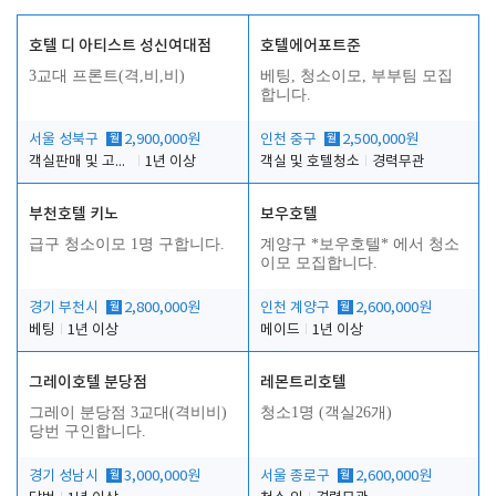
호텔 디 아티스트 성신여대점
호텔에어포트준
3교대 프론트(격,비,비)
베팅, 청소이모, 부부팀 모집
합니다.
서울 성북구
월
2,900,000원
인천 중구
월
2,500,000원
객실판매 및 고객응대
1년 이상
객실 및 호텔청소
경력무관
부천호텔 키노
보우호텔
급구 청소이모 1명 구합니다.
계양구 *보우호텔* 에서 청소
이모 모집합니다.
경기 부천시
월
2,800,000원
인천 계양구
월
2,600,000원
베팅
1년 이상
메이드
1년 이상
그레이호텔 분당점
레몬트리호텔
그레이 분당점 3교대(격비비)
청소1명 (객실26개)
당번 구인합니다.
경기 성남시
월
3,000,000원
서울 종로구
월
2,600,000원