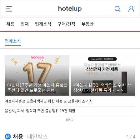
채용
인재
업계소식
구매/견적
부동산
업계소식
야놀자17주년 기념 야놀자 통합발
<야놀자 MRO, 숙박업소 위한 삼
주센터 할인 프로모션 진행
성전자 가전제품 특가 개시>
야놀자제휴점 금융혜택제공 위한 제휴 및 금융서비스 게시
울산시, 피서․행락지 주변 불법행위 19건 적발
더보기
채용
메인박스
1
/
4