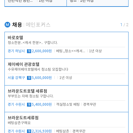
전반적인 당번업무
1년 이상
청소
1년 이상
채용
메인포커스
1
/
2
바로호텔
청소한분..<캐셔 한분>.. 구합니다.
경기 하남시
월
2,600,000원
베팅.,청소<<캐셔 모셔봅니다.
1년 이상
제이베이 관광호텔
수유제이베이호텔에서 청소팀 모집합니다
서울 강북구
월
5,600,000원
1년 이상
브라운도트호텔 세류점
부부또는 자매 청소팀 구합니다.
경기 수원시
월
5,400,000원
객실청소및 베팅
경력무관
브라운도트세류점
베팅삼촌구해요
경기 수원시
월
2,316,930원
베팅삼촌
경력무관