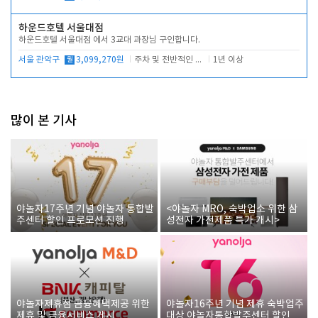
하운드호텔 서울대점
하운드호텔 서울대점 에서 3교대 과장님 구인합니다.
서울 관악구
월
3,099,270원
주차 및 전반적인 당번업무
1년 이상
많이 본 기사
야놀자17주년 기념 야놀자 통합발
<야놀자 MRO, 숙박업소 위한 삼
주센터 할인 프로모션 진행
성전자 가전제품 특가 개시>
야놀자제휴점 금융혜택제공 위한
야놀자16주년 기념 제휴 숙박업주
제휴 및 금융서비스 게시
대상 야놀자통합발주센터 할인쿠