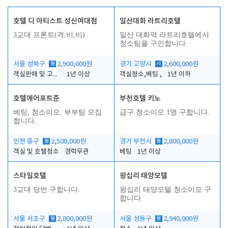
호텔 디 아티스트 성신여대점
일산대화 라트리호텔
3교대 프론트(격,비,비)
일산 대화역 라트리호텔에서
청소팀을 구인합니다.
서울 성북구
월
2,900,000원
경기 고양시
시
2,600,000원
객실판매 및 고객응대
1년 이상
객실청소,베팅 ,
1년 이하
호텔에어포트준
부천호텔 키노
베팅, 청소이모, 부부팀 모집
급구 청소이모 1명 구합니다.
합니다.
인천 중구
월
2,500,000원
경기 부천시
월
2,800,000원
객실 및 호텔청소
경력무관
베팅
1년 이상
스타일호텔
왕십리 태양모텔
3교대 당번 구합니다.
왕십리 태양모텔 청소이모 구
합니다.
서울 서초구
월
2,800,000원
서울 성동구
월
2,940,000원