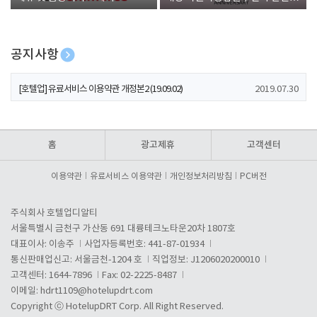
폰 증정
공지사항
[호텔업] 개인정보 처리방침 개정본1 (19.09.02)
2019.07.30
[호텔업] 유료서비스 이용약관 개정본2 (19.09.02)
2019.07.30
[호텔업] 개인정보 처리방침 개정본2 (19.09.02)
2019.07.30
홈
광고제휴
고객센터
이용약관
유료서비스 이용약관
개인정보처리방침
PC버전
주식회사 호텔업디알티
서울특별시 금천구 가산동 691 대륭테크노타운20차 1807호
대표이사: 이송주
사업자등록번호: 441-87-01934
통신판매업신고: 서울금천-1204 호
직업정보: J1206020200010
고객센터: 1644-7896
Fax: 02-2225-8487
이메일:
hdrt1109@hotelupdrt.com
Copyright ⓒ HotelupDRT Corp. All Right Reserved.