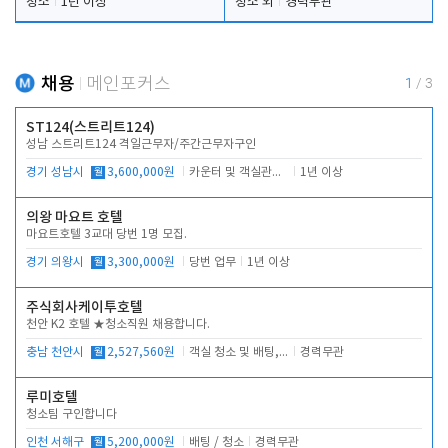
청소
1년 이상
청소 외
경력무관
채용
메인포커스
1
/
3
ST124(스트리트124)
성남 스트리트124 격일근무자/주간근무자구인
경기 성남시
월
3,600,000원
카운터 및 객실관리 전반
1년 이상
의왕 마요트 호텔
마요트호텔 3교대 당번 1명 모집.
경기 의왕시
월
3,300,000원
당번 업무
1년 이상
주식회사케이투호텔
천안 K2 호텔 ★청소직원 채용합니다.
충남 천안시
월
2,527,560원
객실 청소 및 배팅, 주변 시설 청소
경력무관
루미호텔
청소팀 구인합니다
인천 서해구
월
5,200,000원
배팅 / 청소
경력무관