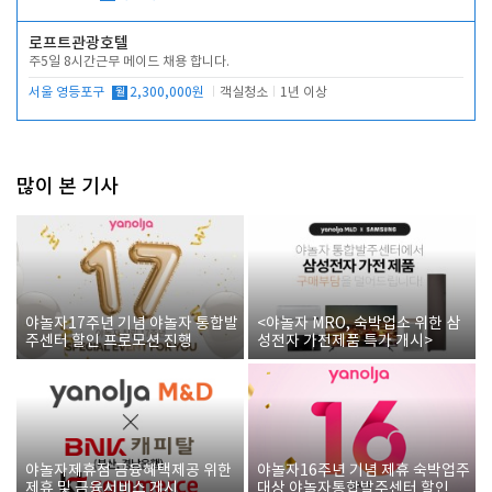
로프트관광호텔
주5일 8시간근무 메이드 채용 합니다.
서울 영등포구
월
2,300,000원
객실청소
1년 이상
많이 본 기사
야놀자17주년 기념 야놀자 통합발
<야놀자 MRO, 숙박업소 위한 삼
주센터 할인 프로모션 진행
성전자 가전제품 특가 개시>
야놀자제휴점 금융혜택제공 위한
야놀자16주년 기념 제휴 숙박업주
제휴 및 금융서비스 게시
대상 야놀자통합발주센터 할인쿠