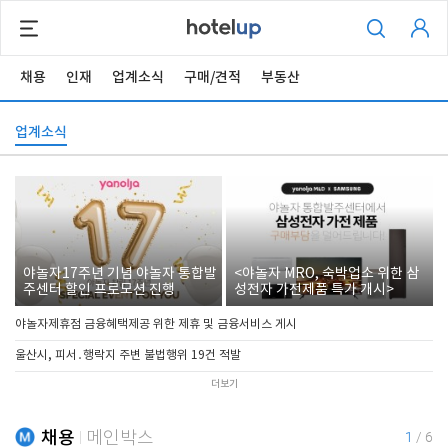
채용
인재
업계소식
구매/견적
부동산
업계소식
야놀자17주년 기념 야놀자 통합발
<야놀자 MRO, 숙박업소 위한 삼
주센터 할인 프로모션 진행
성전자 가전제품 특가 개시>
야놀자제휴점 금융혜택제공 위한 제휴 및 금융서비스 게시
울산시, 피서․행락지 주변 불법행위 19건 적발
더보기
채용
메인박스
1
/
6