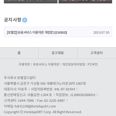
폰 증정
공지사항
[호텔업] 개인정보 처리방침 개정본1 (19.09.02)
2019.07.30
[호텔업] 유료서비스 이용약관 개정본2 (19.09.02)
2019.07.30
[호텔업] 개인정보 처리방침 개정본2 (19.09.02)
2019.07.30
홈
광고제휴
고객센터
이용약관
유료서비스 이용약관
개인정보처리방침
PC버전
주식회사 호텔업디알티
서울특별시 금천구 가산동 691 대륭테크노타운20차 1807호
대표이사: 이송주
사업자등록번호: 441-87-01934
통신판매업신고: 서울금천-1204 호
직업정보: J1206020200010
고객센터: 1644-7896
Fax: 02-2225-8487
이메일:
hdrt1109@hotelupdrt.com
Copyright ⓒ HotelupDRT Corp. All Right Reserved.