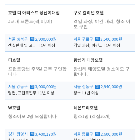
호텔 디 아티스트 성신여대점
구로 컬리넌 호텔
3교대 프론트(격,비,비)
격일 과장, 야간 대리, 청소 이
모 구인
서울 성북구
월
2,900,000원
서울 구로구
월
3,500,000원
객실판매 및 고객응대
1년 이상
격일 과장, 야간 대리, 청소 이모
1년 이상
티호텔
왕십리 태양모텔
프런트당번 주5일 근무 구인합
왕십리 태양모텔 청소이모 구
니다
합니다.
서울 강동구
월
3,000,000원
서울 성동구
월
2,940,000원
당번, 프런트업무
1년 이상
청소
1년 이상
W호텔
레몬트리호텔
청소이모 2명 모집합니다
청소1명 (객실26개)
경기 광명시
월
3,400,170원
서울 종로구
월
2,600,000원