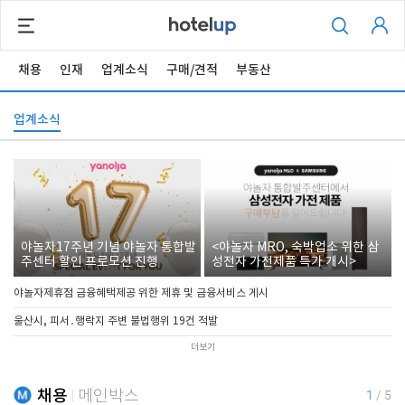
채용
인재
업계소식
구매/견적
부동산
업계소식
야놀자17주년 기념 야놀자 통합발
<야놀자 MRO, 숙박업소 위한 삼
주센터 할인 프로모션 진행
성전자 가전제품 특가 개시>
야놀자제휴점 금융혜택제공 위한 제휴 및 금융서비스 게시
울산시, 피서․행락지 주변 불법행위 19건 적발
더보기
채용
메인박스
1
/
5