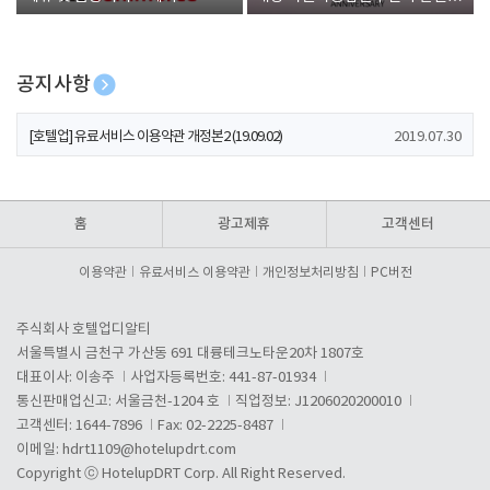
폰 증정
공지사항
[호텔업] 개인정보 처리방침 개정본1 (19.09.02)
2019.07.30
[호텔업] 유료서비스 이용약관 개정본2 (19.09.02)
2019.07.30
[호텔업] 개인정보 처리방침 개정본2 (19.09.02)
2019.07.30
홈
광고제휴
고객센터
이용약관
유료서비스 이용약관
개인정보처리방침
PC버전
주식회사 호텔업디알티
서울특별시 금천구 가산동 691 대륭테크노타운20차 1807호
대표이사: 이송주
사업자등록번호: 441-87-01934
통신판매업신고: 서울금천-1204 호
직업정보: J1206020200010
고객센터: 1644-7896
Fax: 02-2225-8487
이메일:
hdrt1109@hotelupdrt.com
Copyright ⓒ HotelupDRT Corp. All Right Reserved.