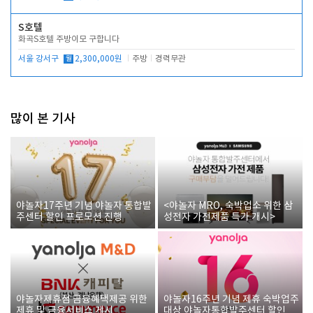
S호텔
화곡S호텔 주방이모 구합니다
서울 강서구
월
2,300,000원
주방
경력무관
많이 본 기사
야놀자17주년 기념 야놀자 통합발
<야놀자 MRO, 숙박업소 위한 삼
주센터 할인 프로모션 진행
성전자 가전제품 특가 개시>
야놀자제휴점 금융혜택제공 위한
야놀자16주년 기념 제휴 숙박업주
제휴 및 금융서비스 게시
대상 야놀자통합발주센터 할인쿠