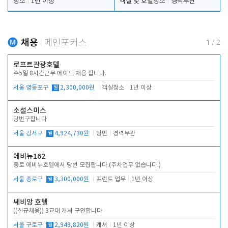
청소
1년 이상
객실 및 호텔청소
경력무관
채용
메인포커스
1
/
2
로프트관광호텔
주5일 8시간근무 메이드 채용 합니다.
서울 영등포구
월
2,300,000원
객실청소
1년 이상
소설스미스
당번구합니다
서울 강서구
월
4,924,730원
당번
경력무관
에비뉴162
종로 에비뉴호텔에서 당번 모집합니다.(주차업무 없습니다.)
서울 종로구
월
3,300,000원
프런트 업무
1년 이상
쎄비앙 호텔
((신규채용)) 3교대 캐셔 구인합니다
서울 구로구
월
2,948,820원
캐셔
1년 이상