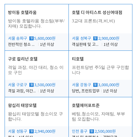
방이동 호텔라움
호텔 디 아티스트 성신여대점
방이동 호텔라움 청소팀(부부/
3교대 프론트(격,비,비)
자매) 모집합니다.
서울 송파구
월
5,600,000원
서울 성북구
월
2,900,000원
전반적인 청소 업무(객실청소.객실정리)
1년 이상
객실판매 및 고객응대
1년 이상
구로 컬리넌 호텔
티호텔
격일 과장, 야간 대리, 청소 이
프런트당번 주5일 근무 구인합
모 구인
니다
서울 구로구
월
3,500,000원
서울 강동구
월
3,000,000원
격일 과장, 야간 대리, 청소 이모
1년 이상
당번, 프런트업무
1년 이상
왕십리 태양모텔
호텔에어포트준
왕십리 태양모텔 청소이모 구
베팅,청소이모, 자매팀, 부부
합니다.
팀 모집합니다.
서울 성동구
월
2,940,000원
인천 중구
월
2,500,000원